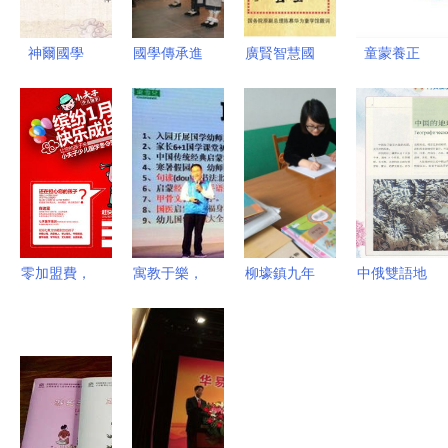
神爾國學
國學傳承進
廣賢智慧國
童蒙養正
國學教育領
高原，東方
學童學館
薪火相傳
域的卓越推
國際幼兒園
傳承文化薪
少兒國學教
手與知名機
入駐大通縣
火，點亮童
育入門與推
構
開啟啟蒙新
蒙之光
廣路徑探索
篇
零加盟費，
寓教于樂，
柳壕鎮九年
中俄雙語地
9600元開
潤物無聲
一貫制學校
理國學經典
啟國學教育
——幼兒國
建孔子學堂
《中國地理
新事業 低
學教育游戲
書香校園浸
常識》——
成本推廣國
化實踐推廣
潤國學之光
連接文化，
學教育的實
策略
推廣教育的