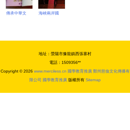
踐路徑
橋梁
傳承中華文
海峽兩岸國
脈，播撒智
學文化交流
慧種子——
會議在京隆
父師國學學
重召開，共
前教材發布
促國學教育
地址：滎陽市豫龍鎮西張寨村
會在京隆重
繁榮發展
電話：1509356**
舉行
Copyright © 2026
www.merciless.cn
國學教育推廣
鄭州慈儉文化傳播有
限公司
國學教育推廣
版權所有
Sitemap