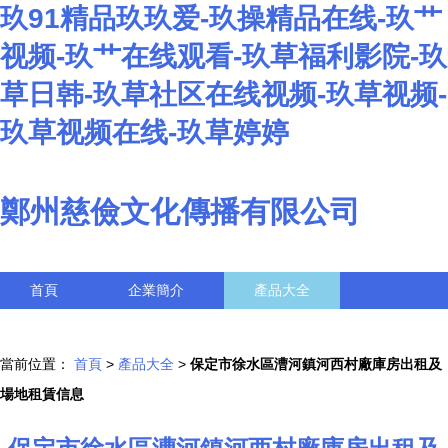
玖91精品玖玖爱-玖操精品在线-玖艹
视频-玖艹在线观看-玖草福利影院-玖
草日韩-玖草社区在线视频-玖草视频-
玖草视频在线-玖草婷婷
鄭州慈儉文化傳播有限公司
首頁
企業簡介
產品大全
聯系我們
企業信息
訪客留言
當前位置：
首頁
>
產品大全
>
保定市徐水區漕河鎮河西村廠庫房出租及
場地租賃信息