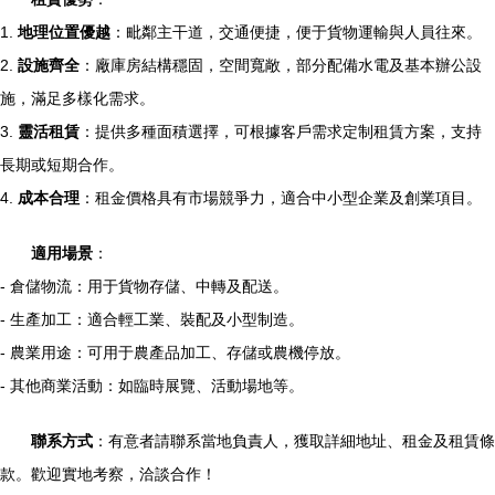
1.
地理位置優越
：毗鄰主干道，交通便捷，便于貨物運輸與人員往來。
2.
設施齊全
：廠庫房結構穩固，空間寬敞，部分配備水電及基本辦公設
施，滿足多樣化需求。
3.
靈活租賃
：提供多種面積選擇，可根據客戶需求定制租賃方案，支持
長期或短期合作。
4.
成本合理
：租金價格具有市場競爭力，適合中小型企業及創業項目。
適用場景
：
- 倉儲物流：用于貨物存儲、中轉及配送。
- 生產加工：適合輕工業、裝配及小型制造。
- 農業用途：可用于農產品加工、存儲或農機停放。
- 其他商業活動：如臨時展覽、活動場地等。
聯系方式
：有意者請聯系當地負責人，獲取詳細地址、租金及租賃條
款。歡迎實地考察，洽談合作！